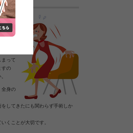
たり、長
によって
方も身体
というこ
しまって
ますの
い。
、全身の
術をしてきたにも関わらず手術しか
ていくことが大切です。