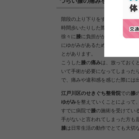
つらい膝の痛みを根本的に解
階段の上り下りをする際に
膝
が痛
時間歩いたりした際に
膝
に痛みが
徐々に
膝
に負担がかかってしまっ
にゆがみがあるために不自然な身
とがあります。
こうした
膝
の
痛み
は、放っておく
いて手術が必要になってしまった
で、痛みや違和感を感じた際には
江戸川区のせきぐち整骨院
での
膝
ゆがみ
を整えていくことによって
すでに病院で
膝
の施術を受けてい
手がないと言われてしまった方も
膝
は日常生活の動作でとても大切