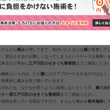
消出来る江戸川区のせきぐち整骨院の膝の施術
んだり、走ったりスポーツをすることが出来なくなってしまっ
出てきてしまったりといった症状は、身体のバランスの
ゆがみ
ていることによって引き起こされたり、
スポーツ
をされている
体の使い方になってしまって
膝
に
痛み
が出てきたりしてしまう
とどんどん
痛み
が増してきて、気付いたときには
膝
が変形して
り、完治させるのが難しくなってしまうというケースも御座い
出来るだけ早めに
江戸川区のせきぐち整骨院
までご来院くださ
の施術というのは、ただ
膝
にだけアプローチをするのではなく
、効果的に痛みを取り除いていきます。
るけれども、なかなか思うように改善しないという方、
膝
の施
是非
一度江戸川区のせきぐち整骨院
までご相談ください。
な役割を担っている部位ですので、きちんと痛みを
根本施術
し