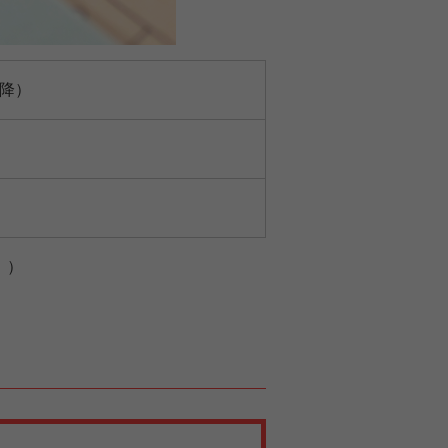
以降）
。）