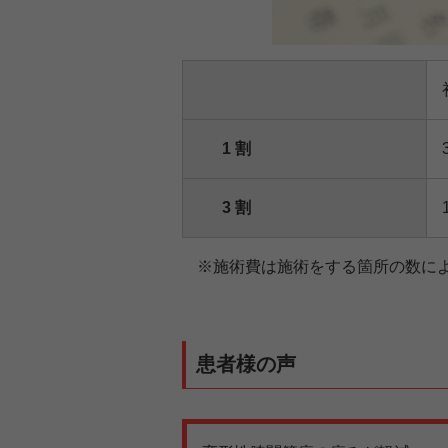
1 割
3 割
※施術費は施術をする箇所の数に
患者様の声